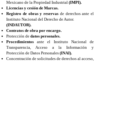
Mexicano de la Propiedad Industrial
(IMPI).
Licencias y cesión de Marcas.
Registro de obras y reservas
de derechos ante el
Instituto Nacional del Derecho de Autor.
(INDAUTOR).
Contratos de obra por encargo.
Protección de
datos personales.
Procedimientos
ante el Instituto Nacional de
Transparencia, Acceso a la Información y
Protección de Datos Personales
(INAI).
Concentración de solicitudes de derechos al acceso,
rectificación, cancelación u oposición sobre el
tratamiento de sus datos personales
, ante el Sujeto
Obligado que esté en posesión de los
mismos
(ARCO).
ASESORÍA Y CREACIÓN DE
FRANQUICIAS.
AVISO DE PRIVACIDAD
JP SERVICIOS LEGALES © 2025