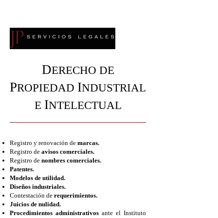
MR
D
ERECHO DE
P
I
ROPIEDAD
NDUSTRIAL
I
E
NTELECTUAL
Registro y renovación de
marcas.
Registro de
avisos comerciales.
Registro de
nombres comerciales.
Patentes.
Modelos de utilidad.
Diseños industriales.
Contestación de
requerimientos.
Juicios de nulidad.
Procedimientos administrativos
ante el Instituto